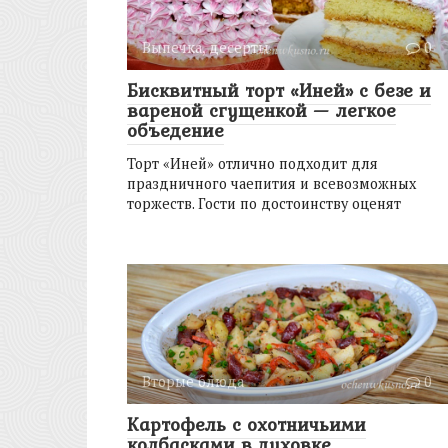
Выпечка, десерты
0
Бисквитный торт «Иней» с безе и
вареной сгущенкой — легкое
объедение
Торт «Иней» отлично подходит для
праздничного чаепития и всевозможных
торжеств. Гости по достоинству оценят
Вторые блюда
0
Картофель с охотничьими
колбасками в духовке