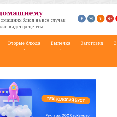
-домашнему
омашних блюд на все случаи
ткие видео рецепты
Вторые блюда
Выпечка
Заготовки
З