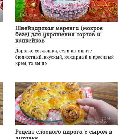
Выпечка, десерты
0
Швейцарская меренга (мокрое
безе) для украшения тортов и
капкейков
Дорогие хозяюшки, если вы ищите
бюджетный, вкусный, нежирный и красивый
крем, то вы по
Выпечка, десерты
0
Рецепт слоеного пирога с сыром в
духовке