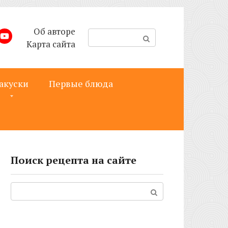
Об авторе
П
Карта сайта
о
и
с
акуски
Первые блюда
к
:
Поиск рецепта на сайте
Поиск: