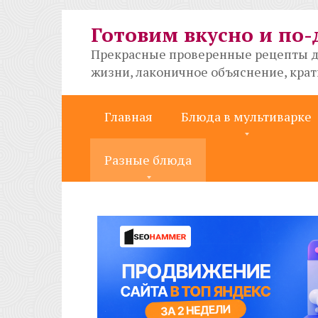
Перейти
к
Готовим вкусно и по
контенту
Прекрасные проверенные рецепты д
жизни, лаконичное объяснение, кра
Главная
Блюда в мультиварке
Разные блюда