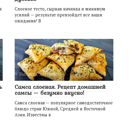
я
Слоеное тесто, сырная начинка и минимум
усилий — результат превзойдет все ваши
ожидания! В
Выпечка, десерты
0
ь
Самса слоеная. Рецепт домашней
самсы — безумно вкусно!
Самса слоеная — популярное самодостаточное
блюдо стран Южной, Средней и Восточной
Азии. Известны в