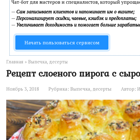
Чат-бот для мастеров и специалистов, который упроща
—
Сам записывает клиентов и напоминает им о визите;
—
Персонализирует скидки, чаевые, кэшбэк и предоплаты;
—
Увеличивает доходимость и помогает больше зарабаты
Начать пользоваться сервисом
Главная
»
Выпечка, десерты
Рецепт слоеного пирога с сыр
Ноябрь 3, 2018
Рубрика:
Выпечка, десерты
Автор: