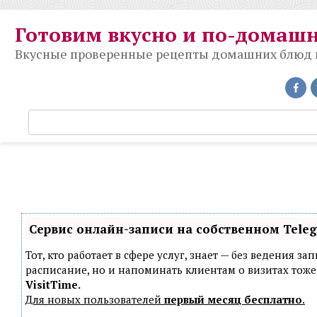
Перейти
к
Готовим вкусно и по-домаш
контенту
Вкусные проверенные рецепты домашних блюд на
П
о
и
с
к
:
Сервис онлайн-записи на собственном Tele
Тот, кто работает в сфере услуг, знает — без ведения з
расписание, но и напоминать клиентам о визитах то
VisitTime.
Для новых пользователей
первый месяц бесплатно
.