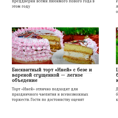
преддверии всеми любимого Нового года в
И
этом году
л
о
Выпечка, десерты
0
Бисквитный торт «Иней» с безе и
вареной сгущенкой — легкое
объедение
Торт «Иней» отлично подходит для
Д
праздничного чаепития и всевозможных
торжеств. Гости по достоинству оценят
к