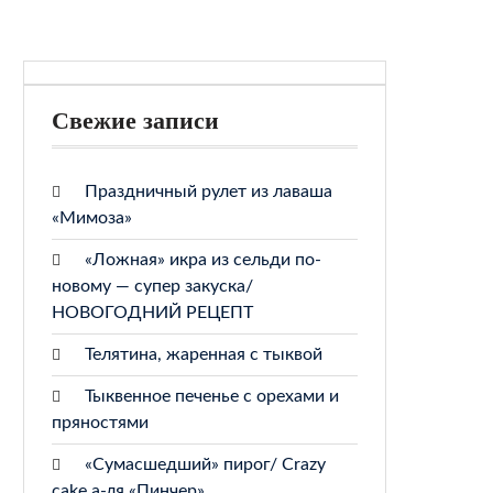
Свежие записи
Праздничный рулет из лаваша
«Мимоза»
«Ложная» икра из сельди по-
новому — супер закуска/
НОВОГОДНИЙ РЕЦЕПТ
Телятина, жаренная с тыквой
Тыквенное печенье с орехами и
пряностями
«Сумасшедший» пирог/ Crazy
cake а-ля «Пинчер»