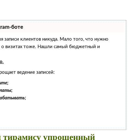
gram-боте
ния записи клиентов никуда. Мало того, что нужно
ам о визитах тоже. Нашли самый бюджетный и
о
.
рощает ведение записей:
ите;
платы;
рабатывать;
 тирамису упрощенный