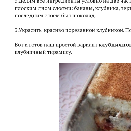
3.Делим все ингредиенты условно на две час
плоским дном слоями: бананы, клубника, терт
последним слоем был шоколад.
3.Украсить красиво порезанной клубникой. По
Вот и готов наш простой вариант
клубничног
клубничный тирамису.