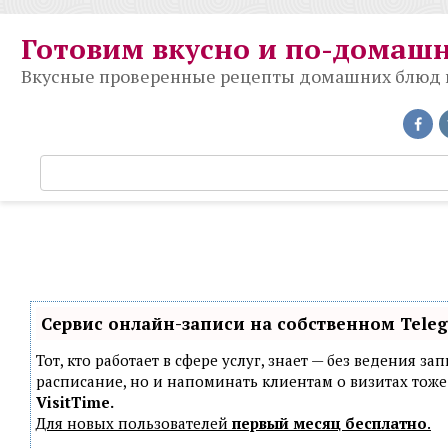
Перейти
к
Готовим вкусно и по-домаш
контенту
Вкусные проверенные рецепты домашних блюд на
П
о
и
с
к
:
Сервис онлайн-записи на собственном Tele
Тот, кто работает в сфере услуг, знает — без ведения з
расписание, но и напоминать клиентам о визитах то
VisitTime.
Для новых пользователей
первый месяц бесплатно
.