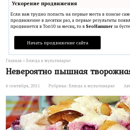
Ускорение продвижения
Если вам трудно попасть на первые места в поиске са
продвижение в десятки раз, а первые результаты появл
продвинется в Топ10 за месяц, то в
SeoHammer
за буст
Начать продвижение сайта
Главная
»
Блюда в мультиварке
Невероятно пышная творожная
6 сентября, 2015
Рубрика:
Блюда в мультиварке
Ав