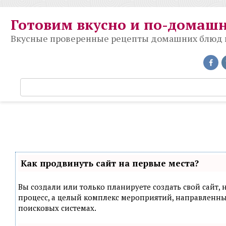
Перейти
к
Готовим вкусно и по-домаш
контенту
Вкусные проверенные рецепты домашних блюд на
П
о
и
с
к
:
Как продвинуть сайт на первые места?
Вы создали или только планируете создать свой сайт, н
процесс, а целый комплекс мероприятий, направленн
поисковых системах.