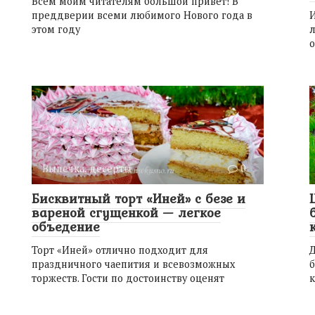
Всем моим читателям большой привет! В
преддверии всеми любимого Нового года в
И
этом году
л
о
Выпечка, десерты
0
Бисквитный торт «Иней» с безе и
вареной сгущенкой — легкое
объедение
Торт «Иней» отлично подходит для
Д
праздничного чаепития и всевозможных
торжеств. Гости по достоинству оценят
к