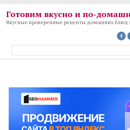
Перейти
к
Готовим вкусно и по-домаш
контенту
Вкусные проверенные рецепты домашних блюд на
П
о
и
с
к
: