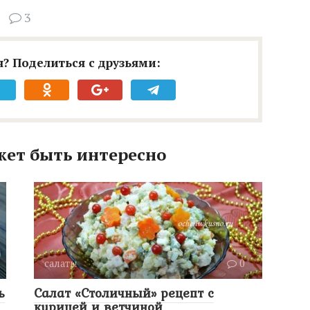
3
? Поделиться с друзьями:
жет быть интересно
салаты
0
ь
Салат «Столичный» рецепт с
курицей и ветчиной