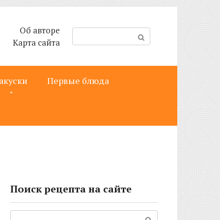
Об авторе
П
Карта сайта
о
и
с
акуски
Первые блюда
к
:
Поиск рецепта на сайте
Поиск: