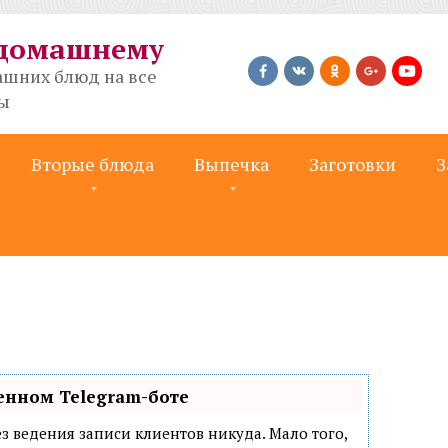
-домашнему
шних блюд на все
ты
Вторые блюда
Выпечка
Заготовки
З
енном Telegram-боте
 без ведения записи клиентов никуда. Мало того,