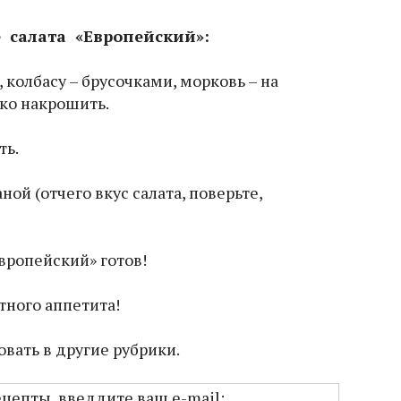
 салата «Европейский»:
 колбасу – брусочками, морковь – на
лко накрошить.
ть.
ой (отчего вкус салата, поверьте,
вропейский» готов!
тного аппетита!
вать в другие рубрики.
ецепты, введдите ваш e-mail: