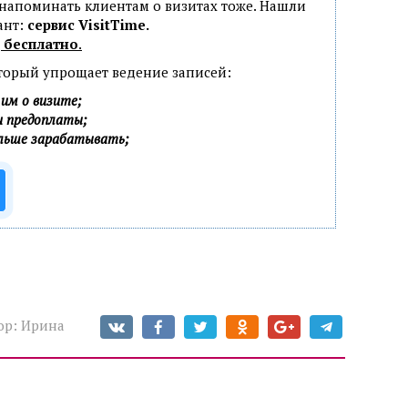
 напоминать клиентам о визитах тоже. Нашли
ант:
сервис VisitTime.
 бесплатно
.
оторый упрощает ведение записей:
им о визите;
и предоплаты;
ольше зарабатывать;
ор:
Ирина