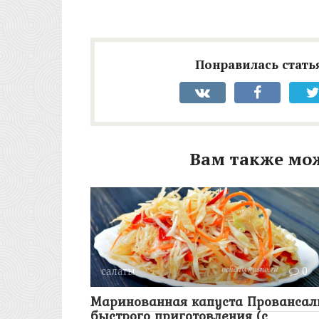
Понравилась статья
Вам также мо
салаты
0
Маринованная капуста Провансал
быстрого приготовления (с