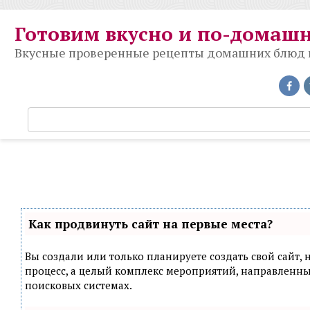
Перейти
к
Готовим вкусно и по-домаш
контенту
Вкусные проверенные рецепты домашних блюд на
П
о
и
с
к
:
Как продвинуть сайт на первые места?
Вы создали или только планируете создать свой сайт, н
процесс, а целый комплекс мероприятий, направленн
поисковых системах.