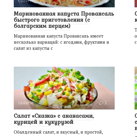
салаты
0
Маринованная капуста Провансаль
быстрого приготовления (с
болгарским перцем)
Т
Маринованная капуста Провансаль имеет
о
несколько вариаций: с ягодами, фруктами и
с
салат из капусты с
салаты
2
Салат «Сказка» с ананасами,
курицей и кукурузой
Обалденный салат, и вкусный, и простой,