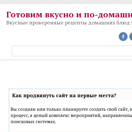
Перейти
к
Готовим вкусно и по-домаш
контенту
Вкусные проверенные рецепты домашних блюд на
П
о
и
с
к
:
Как продвинуть сайт на первые места?
Вы создали или только планируете создать свой сайт, н
процесс, а целый комплекс мероприятий, направленн
поисковых системах.