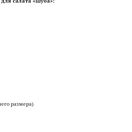
для салата «Шуба»:
него размера)