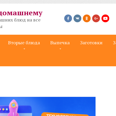
-домашнему
шних блюд на все
ты
Вторые блюда
Выпечка
Заготовки
З