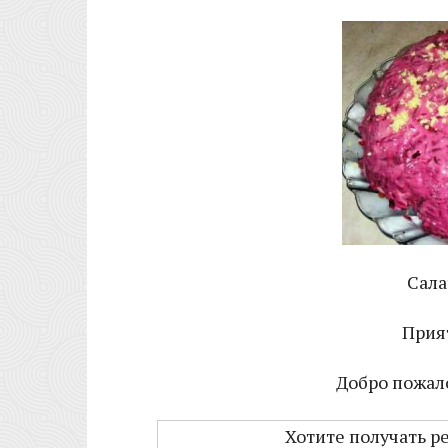
Сала
Прия
Добро пожало
Хотите получать р