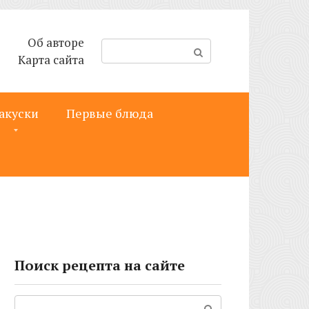
Об авторе
П
Карта сайта
о
и
с
акуски
Первые блюда
к
:
Поиск рецепта на сайте
Поиск: