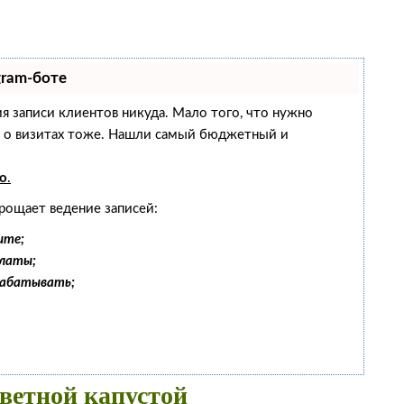
gram-боте
ния записи клиентов никуда. Мало того, что нужно
ам о визитах тоже. Нашли самый бюджетный и
о
.
рощает ведение записей:
ите;
платы;
рабатывать;
цветной капустой