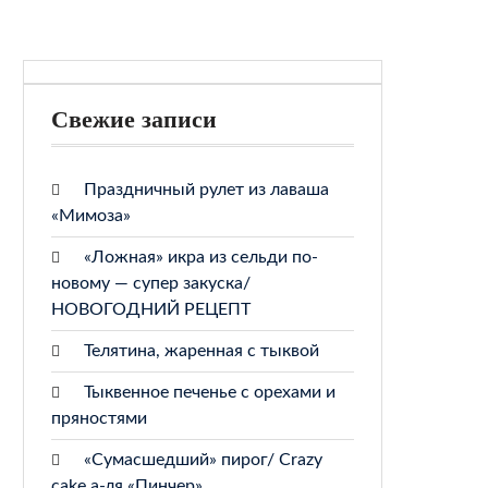
Свежие записи
Праздничный рулет из лаваша
«Мимоза»
«Ложная» икра из сельди по-
новому — супер закуска/
НОВОГОДНИЙ РЕЦЕПТ
Телятина, жаренная с тыквой
Тыквенное печенье с орехами и
пряностями
«Сумасшедший» пирог/ Crazy
cake а-ля «Пинчер»