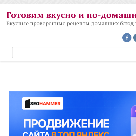
Перейти
к
Готовим вкусно и по-домаш
контенту
Вкусные проверенные рецепты домашних блюд на
П
о
и
с
к
: