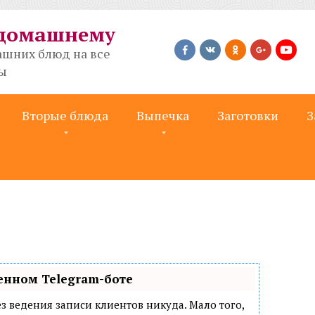
-домашнему
шних блюд на все
ты
Вторые блюда
Выпечка
Заготовки
З
енном Telegram-боте
 без ведения записи клиентов никуда. Мало того,