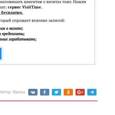
 напоминать клиентам о визитах тоже. Нашли
ант:
сервис VisitTime.
 бесплатно
.
оторый упрощает ведение записей:
им о визите;
и предоплаты;
ольше зарабатывать;
Автор:
Ирина