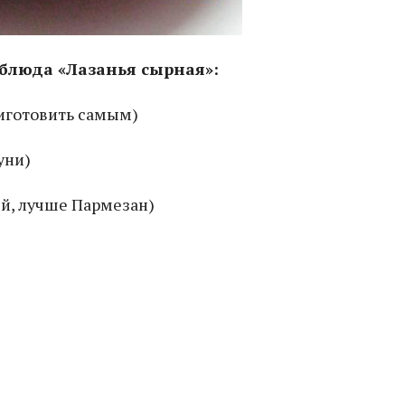
блюда «Лазанья сырная»:
риготовить самым)
уни)
й, лучше Пармезан)