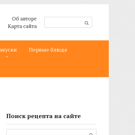
Об авторе
П
Карта сайта
о
и
с
акуски
Первые блюда
к
:
Поиск рецепта на сайте
Поиск: