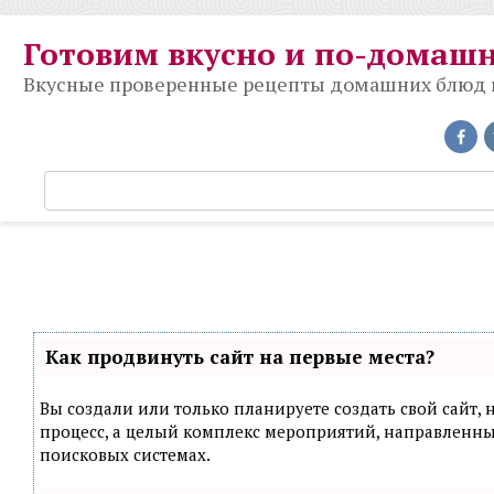
Перейти
к
Готовим вкусно и по-домаш
контенту
Вкусные проверенные рецепты домашних блюд на
П
о
и
с
к
:
Как продвинуть сайт на первые места?
Вы создали или только планируете создать свой сайт, н
процесс, а целый комплекс мероприятий, направленн
поисковых системах.