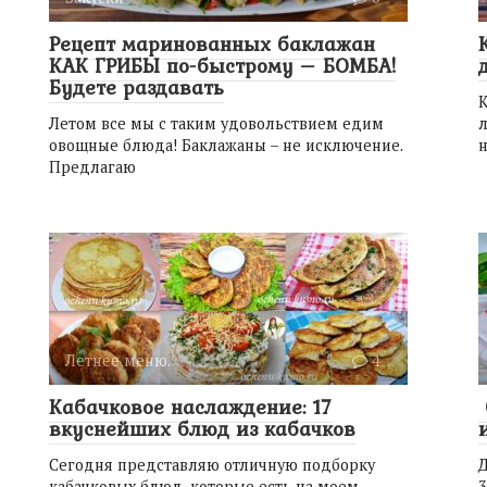
Рецепт маринованных баклажан
КАК ГРИБЫ по-быстрому – БОМБА!
Будете раздавать
К
Летом все мы с таким удовольствием едим
л
овощные блюда! Баклажаны – не исключение.
н
Предлагаю
Летнее меню.
4
Кабачковое наслаждение: 17
вкуснейших блюд из кабачков
Сегодня представляю отличную подборку
Д
кабачковых блюд, которые есть на моем
3