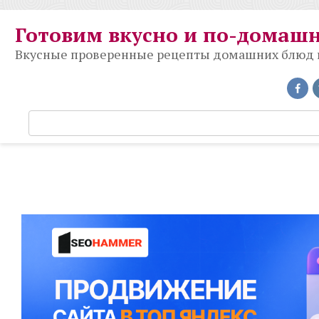
Перейти
к
Готовим вкусно и по-домаш
контенту
Вкусные проверенные рецепты домашних блюд на
П
о
и
с
к
: