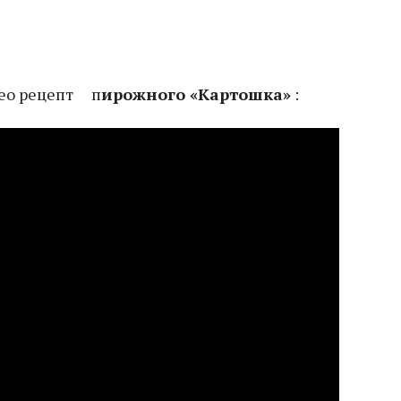
део рецепт п
ирожного «Картошка»
: