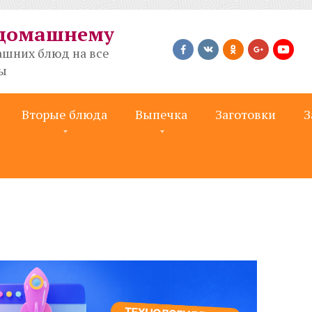
-домашнему
шних блюд на все
ты
Вторые блюда
Выпечка
Заготовки
З