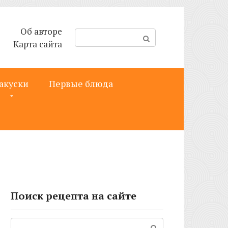
Об авторе
П
Карта сайта
о
и
с
акуски
Первые блюда
к
:
Поиск рецепта на сайте
Поиск: