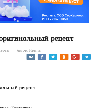
оригинальный рецепт
серты
Автор:
Ирина
нальный рецепт
жное «Картошка»