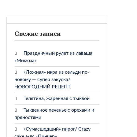
Свежие записи
Праздничный рулет из лаваша
«Мимоза»
«Ложная» икра из сельди по-
новому — супер закуска/
НОВОГОДНИЙ РЕЦЕПТ
Телятина, жаренная с тыквой
Тыквенное печенье с орехами и
пряностями
«Сумасшедший» пирог/ Crazy
cake а-ля «Пинчер»