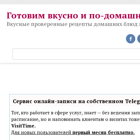
Перейти
к
Готовим вкусно и по-домаш
контенту
Вкусные проверенные рецепты домашних блюд на
П
о
и
с
к
:
Сервис онлайн-записи на собственном Tele
Тот, кто работает в сфере услуг, знает — без ведения з
расписание, но и напоминать клиентам о визитах то
VisitTime.
Для новых пользователей
первый месяц бесплатно
.