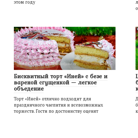
этом году
л
о
Выпечка, десерты
0
Бисквитный торт «Иней» с безе и
вареной сгущенкой — легкое
объедение
Торт «Иней» отлично подходит для
Д
праздничного чаепития и всевозможных
торжеств. Гости по достоинству оценят
к