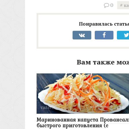
0
к
Понравилась статья
Вам также мо
салаты
0
Маринованная капуста Провансал
быстрого приготовления (с