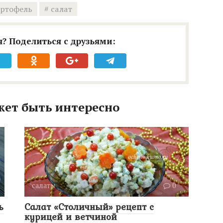
артофель
салат
? Поделиться с друзьями:
жет быть интересно
салаты
0
ь
Салат «Столичный» рецепт с
курицей и ветчиной