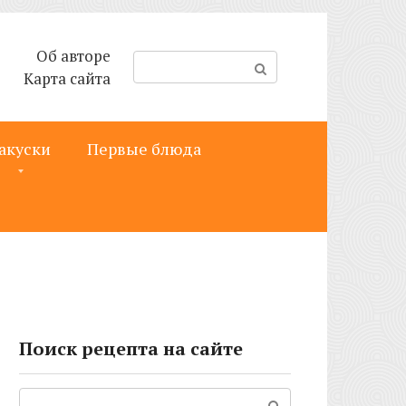
Об авторе
П
Карта сайта
о
и
с
акуски
Первые блюда
к
:
Поиск рецепта на сайте
Поиск: