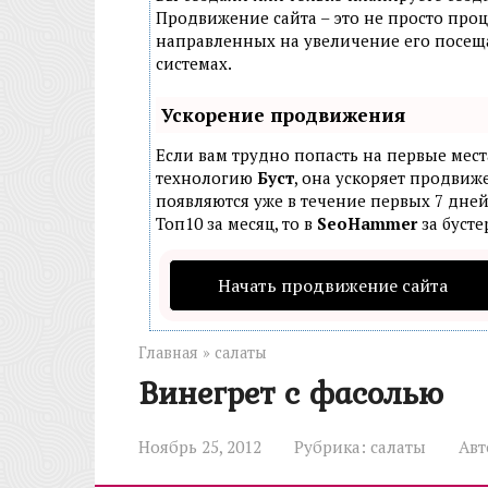
Продвижение сайта – это не просто проц
направленных на увеличение его посещ
системах.
Ускорение продвижения
Если вам трудно попасть на первые мест
технологию
Буст
, она ускоряет продвиже
появляются уже в течение первых 7 дней
Топ10 за месяц, то в
SeoHammer
за буст
Начать продвижение сайта
Главная
»
салаты
Винегрет с фасолью
Ноябрь 25, 2012
Рубрика:
салаты
Авт