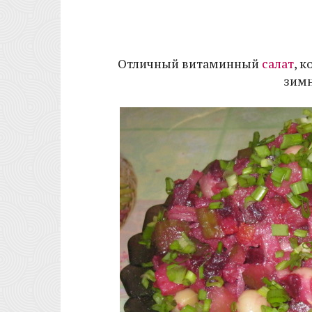
Отличный витаминный
салат
, 
зимн