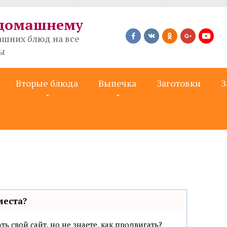
-домашнему
шних блюд на все
ты
Вторые блюда
Выпечка
Заготовки
З
места?
ь свой сайт, но не знаете, как продвигать?