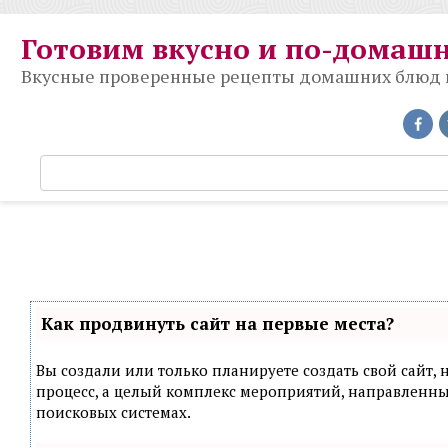
Перейти
к
Готовим вкусно и по-домаш
контенту
Вкусные проверенные рецепты домашних блюд на
П
о
и
с
к
:
Как продвинуть сайт на первые места?
Вы создали или только планируете создать свой сайт, н
процесс, а целый комплекс мероприятий, направленн
поисковых системах.