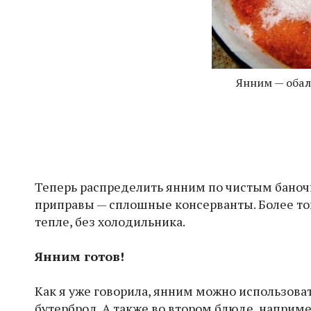
Янним — обал
Теперь распределить янним по чистым баночка
приправы — сплошные консерванты. Более то
тепле, без холодильника.
Янним готов!
Как я уже говорила, янним можно использовать
бутерброд. А также во втором блюде, наприм