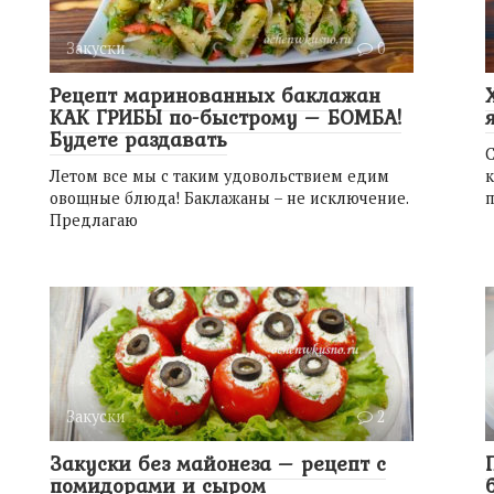
Закуски
0
Рецепт маринованных баклажан
КАК ГРИБЫ по-быстрому – БОМБА!
Будете раздавать
С
Летом все мы с таким удовольствием едим
к
овощные блюда! Баклажаны – не исключение.
п
Предлагаю
Закуски
2
Закуски без майонеза – рецепт с
помидорами и сыром