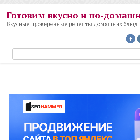
Перейти
к
Готовим вкусно и по-домаш
контенту
Вкусные проверенные рецепты домашних блюд на
П
о
и
с
к
: