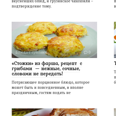
вкуснейших блюд, и грузинское чахохбили –
п
подтверждение тому.
в
Блюда с грибами
0
«Стожки» из фарша, рецепт с
грибами — нежные, сочные,
словами не передать!
п
Потрясающее порционное блюдо, которое
б
может быть и повседневным, и вполне
праздничным, гостям подать не