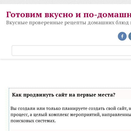
Перейти
к
Готовим вкусно и по-домаш
контенту
Вкусные проверенные рецепты домашних блюд на
П
о
и
с
к
:
Как продвинуть сайт на первые места?
Вы создали или только планируете создать свой сайт, н
процесс, а целый комплекс мероприятий, направленн
поисковых системах.