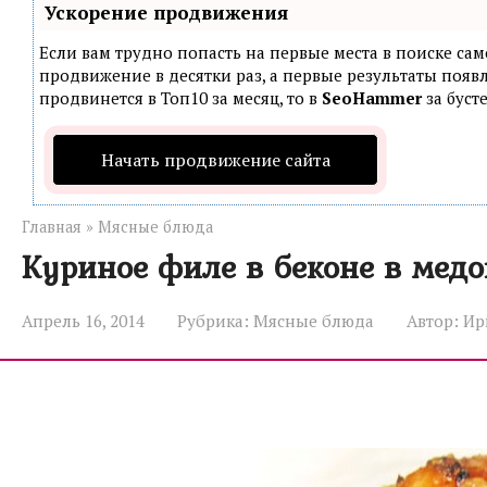
Ускорение продвижения
Если вам трудно попасть на первые места в поиске са
продвижение в десятки раз, а первые результаты появл
продвинется в Топ10 за месяц, то в
SeoHammer
за буст
Начать продвижение сайта
Главная
»
Мясные блюда
Куриное филе в беконе в мед
Апрель 16, 2014
Рубрика:
Мясные блюда
Автор:
Ир