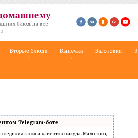
-домашнему
шних блюд на все
ты
Вторые блюда
Выпечка
Заготовки
З
енном Telegram-боте
 без ведения записи клиентов никуда. Мало того,