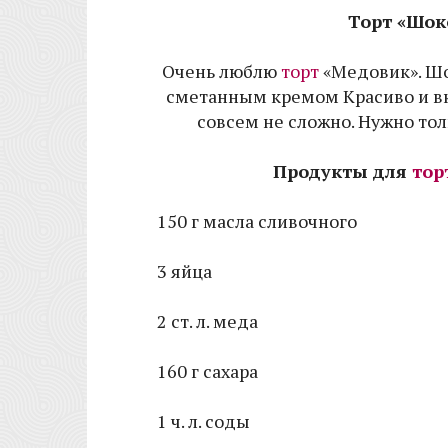
Торт «Шо
Очень люблю
торт
«Медовик». Шо
сметанным кремом Красиво и вк
совсем не сложно. Нужно тол
Продукты для
тор
150 г масла сливочного
3 яйца
2 ст. л. меда
160 г сахара
1 ч. л. соды