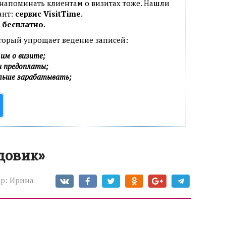
 напоминать клиентам о визитах тоже. Нашли
ант:
сервис VisitTime.
 бесплатно
.
оторый упрощает ведение записей:
им о визите;
и предоплаты;
ольше зарабатывать;
довик»
р:
Ирина