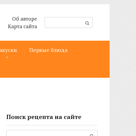
Об авторе
П
Карта сайта
о
и
с
акуски
Первые блюда
к
:
Поиск рецепта на сайте
Поиск: