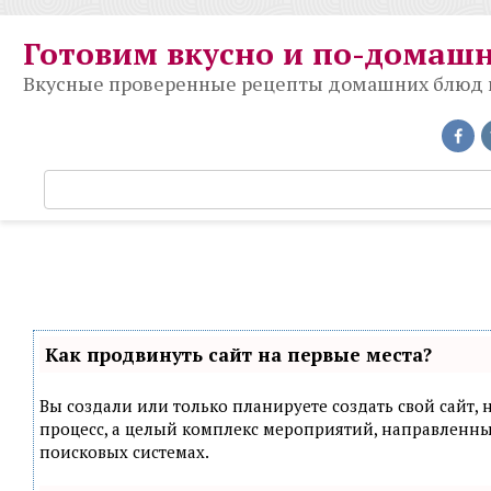
Перейти
к
Готовим вкусно и по-домаш
контенту
Вкусные проверенные рецепты домашних блюд на
П
о
и
с
к
:
Как продвинуть сайт на первые места?
Вы создали или только планируете создать свой сайт, н
процесс, а целый комплекс мероприятий, направленн
поисковых системах.