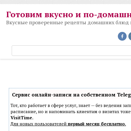
Перейти
к
Готовим вкусно и по-домаш
контенту
Вкусные проверенные рецепты домашних блюд на
П
о
и
с
к
:
Сервис онлайн-записи на собственном Tele
Тот, кто работает в сфере услуг, знает — без ведения з
расписание, но и напоминать клиентам о визитах то
VisitTime.
Для новых пользователей
первый месяц бесплатно
.