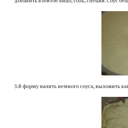
добавить взбитое яйцо, соль, специи. Соус бе
3.В форму налить немного соуса, выложить ка