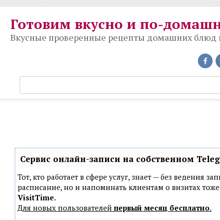
Перейти
к
Готовим вкусно и по-домаш
контенту
Вкусные проверенные рецепты домашних блюд на
П
о
и
с
к
:
Сервис онлайн-записи на собственном Tele
Тот, кто работает в сфере услуг, знает — без ведения з
расписание, но и напоминать клиентам о визитах то
VisitTime.
Для новых пользователей
первый месяц бесплатно
.