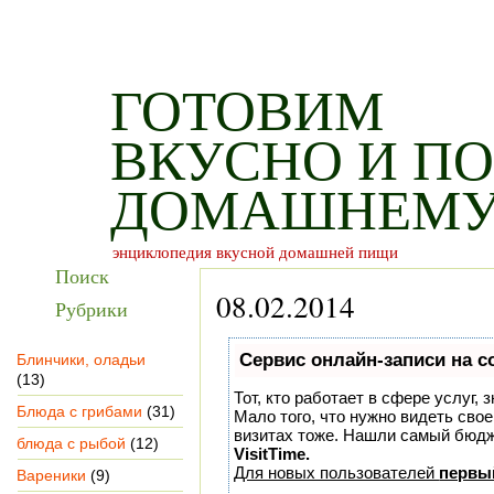
Главная
Карта сайта
Контакты
О нас
Рек
ГОТОВИМ
ВКУСНО И ПО
ДОМАШНЕМ
энциклопедия вкусной домашней пищи
Поиск
08.02.2014
Рубрики
Сервис онлайн-записи на с
Блинчики, оладьи
(13)
Тот, кто работает в сфере услуг,
Блюда с грибами
(31)
Мало того, что нужно видеть свое
визитах тоже. Нашли самый бюд
блюда с рыбой
(12)
VisitTime.
Для новых пользователей
первы
Вареники
(9)