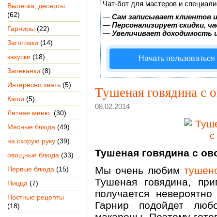
Чат-бот для мастеров и специали
Выпечка, десерты
(62)
—
Сам записывает клиентов и
—
Персонализирует скидки, ча
Гарниры
(22)
—
Увеличивает доходимость 
Заготовки
(14)
закуски
(18)
Начать пользоваться
Запеканки
(8)
Интересно знать
(5)
Тушеная говядина с 
Каши
(5)
08.02.2014
Летнее меню.
(30)
Мясные блюда
(49)
на скорую руку
(39)
Тушеная говядина с о
овощные блюда
(33)
Мы очень любим
тушено
Первые блюда
(15)
Тушеная говядина, при
Пицца
(7)
получается невероятно
Постные рецепты
Гарнир подойдет люб
(18)
макароны. Поэтому гото