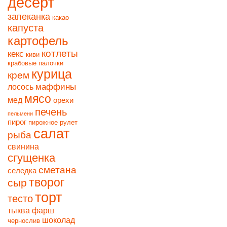
десерт
запеканка
какао
капуста
картофель
котлеты
кекс
киви
крабовые палочки
курица
крем
маффины
лосось
мясо
мед
орехи
печень
пельмени
пирог
пирожное
рулет
салат
рыба
свинина
сгущенка
сметана
селедка
творог
сыр
торт
тесто
тыква
фарш
шоколад
чернослив