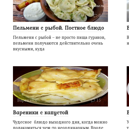
Вареники
0
Пельмени с рыбой. Постное блюдо
Пельмени с рыбой – не просто пища гуранов,
В
пельмени получаются действительно очень
н
вкусными, куда
Вареники
15
Вареники с капустой
Чудесное блюдо выходного дня, когда можно
У
полакомиться чем-то неординарным. Вроде
т