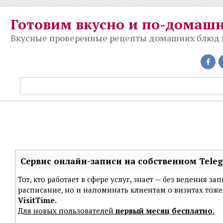
Перейти
к
Готовим вкусно и по-домаш
контенту
Вкусные проверенные рецепты домашних блюд на
П
о
и
с
к
:
Сервис онлайн-записи на собственном Tele
Тот, кто работает в сфере услуг, знает — без ведения з
расписание, но и напоминать клиентам о визитах то
VisitTime.
Для новых пользователей
первый месяц бесплатно
.