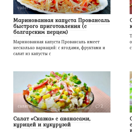
салаты
0
Маринованная капуста Провансаль
быстрого приготовления (с
болгарским перцем)
Т
Маринованная капуста Провансаль имеет
о
несколько вариаций: с ягодами, фруктами и
с
салат из капусты с
салаты
2
Салат «Сказка» с ананасами,
курицей и кукурузой