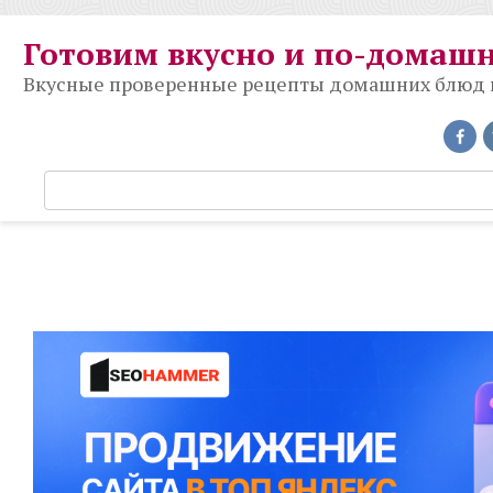
Перейти
к
Готовим вкусно и по-домаш
контенту
Вкусные проверенные рецепты домашних блюд на
П
о
и
с
к
: