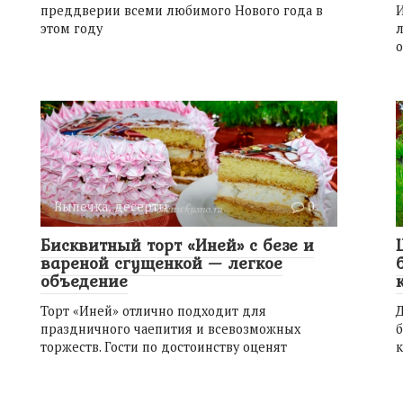
преддверии всеми любимого Нового года в
И
этом году
л
о
Выпечка, десерты
0
Бисквитный торт «Иней» с безе и
вареной сгущенкой — легкое
объедение
Торт «Иней» отлично подходит для
Д
праздничного чаепития и всевозможных
торжеств. Гости по достоинству оценят
к