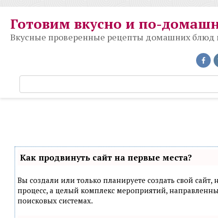
Перейти
к
Готовим вкусно и по-домаш
контенту
Вкусные проверенные рецепты домашних блюд на
П
о
и
с
к
:
Как продвинуть сайт на первые места?
Вы создали или только планируете создать свой сайт, н
процесс, а целый комплекс мероприятий, направленн
поисковых системах.