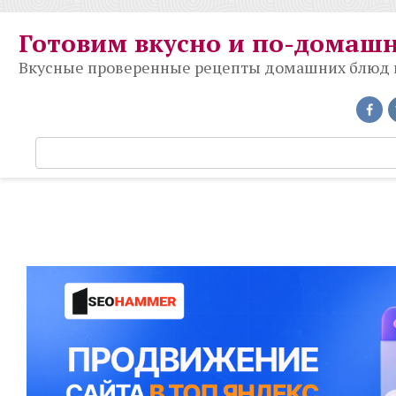
Перейти
к
Готовим вкусно и по-домаш
контенту
Вкусные проверенные рецепты домашних блюд на
П
о
и
с
к
: