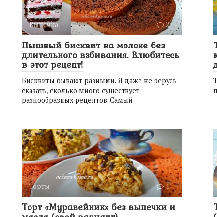
Выпечка
2
Пышный бисквит на молоке без
длительного взбивания. Влюбитесь
в этот рецепт!
Бисквиты бывают разными. Я даже не берусь
Т
сказать, сколько много существует
п
разнообразных рецептов. Самый
Торты
1
Торт «Муравейник» без выпечки и
масла (свой вариант)