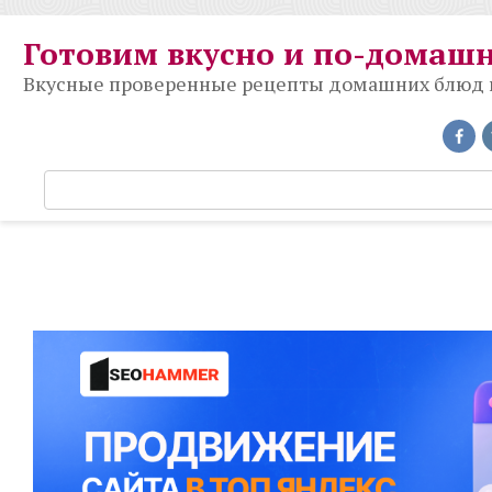
Перейти
к
Готовим вкусно и по-домаш
контенту
Вкусные проверенные рецепты домашних блюд на
П
о
и
с
к
: