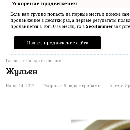
Ускорение продвижения
Если вам трудно попасть на первые места в поиске са
продвижение в десятки раз, а первые результаты появл
продвинется в Топ10 за месяц, то в
SeoHammer
за буст
Начать продвижение сайта
Главная
»
Блюда с грибами
Жульен
Июль 14, 2013
Рубрика:
Блюда с грибами
Автор:
И