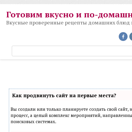
Перейти
к
Готовим вкусно и по-домаш
контенту
Вкусные проверенные рецепты домашних блюд на
П
о
и
с
к
:
Как продвинуть сайт на первые места?
Вы создали или только планируете создать свой сайт, н
процесс, а целый комплекс мероприятий, направленн
поисковых системах.