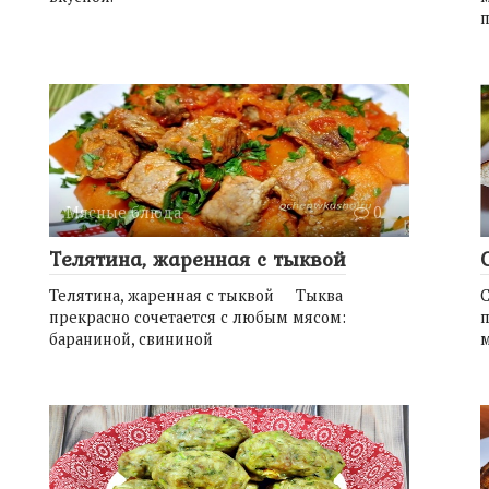
п
Мясные блюда
0
Телятина, жаренная с тыквой
Телятина, жаренная с тыквой Тыква
С
прекрасно сочетается с любым мясом:
п
бараниной, свининой
м