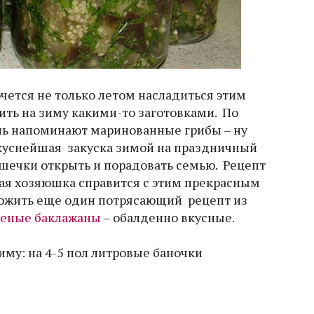
чется не только летом насладиться этим
ить на зиму какими-то заготовками. По
нь напоминают маринованные грибы – ну
куснейшая закуска зимой на праздничный
ошечки открыть и порадовать семью. Рецепт
бая хозяюшка справится с этим прекрасным
ложить еще один потрясающий рецепт из
еные баклажаны
– обалденно вкусные.
иму: на 4-5 пол литровые баночки