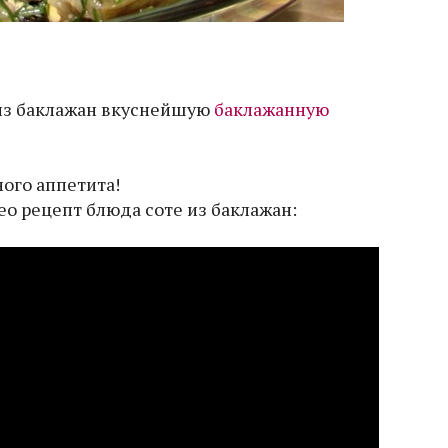
из баклажан вкуснейшую
баклажанную
ого аппетита!
о рецепт блюда соте из баклажан: