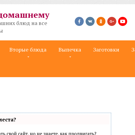
-домашнему
шних блюд на все
ты
Вторые блюда
Выпечка
Заготовки
З
места?
ь свой сайт, но не знаете, как продвигать?