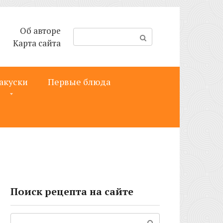
Об авторе
П
Карта сайта
о
и
с
акуски
Первые блюда
к
:
Поиск рецепта на сайте
Поиск: