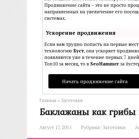
Продвижение сайта – это не просто проц
направленных на увеличение его посещ
системах.
Ускорение продвижения
Если вам трудно попасть на первые мест
технологию
Буст
, она ускоряет продвиже
появляются уже в течение первых 7 дней
Топ10 за месяц, то в
SeoHammer
за буст
Начать продвижение сайта
Главная
»
Заготовки
Баклажаны как грибы 
Август 17, 2015
Рубрика:
Заготовки
А