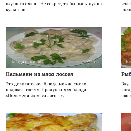
вкусного блюда. Не секрет, чтобы рыбы нужно
изве
кушать не
пол
Блюда с рыбой
27.11.2012
5
Бл
Пельмени из мяса лосося
Рыб
Это деликатесное блюдо можно смело
Вкус
подавать гостям. Продукты для блюда
когд
«Пельмени из мяса лосося»:
ово