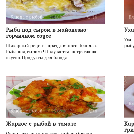
Блюда с рыбой
14.09.2012
16
Бл
Рыба под сыром в майонезно-
Уха
горчичном соусе
Уха
Шикарный рецепт праздничного блюда »
рыбу
Рыба под сыром»! Получается потрясающе
вкусно. Продукты для блюда
Бл
Блюда с рыбой
19.08.2012
6
Жаркое с рыбой в томате
Кар
гр
Очень вкусное и простое рыбное блюдо.