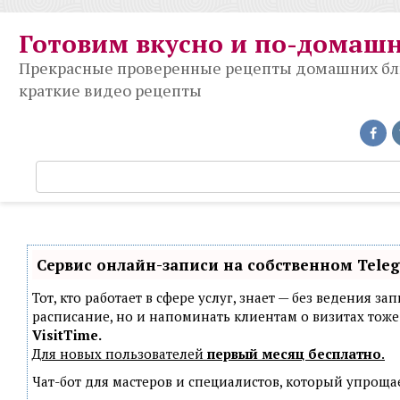
Перейти
к
Готовим вкусно и по-домаш
контенту
Прекрасные проверенные рецепты домашних блюд
краткие видео рецепты
П
о
и
с
к
Сервис онлайн-записи на собственном Tele
:
Тот, кто работает в сфере услуг, знает — без ведения з
расписание, но и напоминать клиентам о визитах то
VisitTime.
Для новых пользователей
первый месяц бесплатно
.
Чат-бот для мастеров и специалистов, который упроща