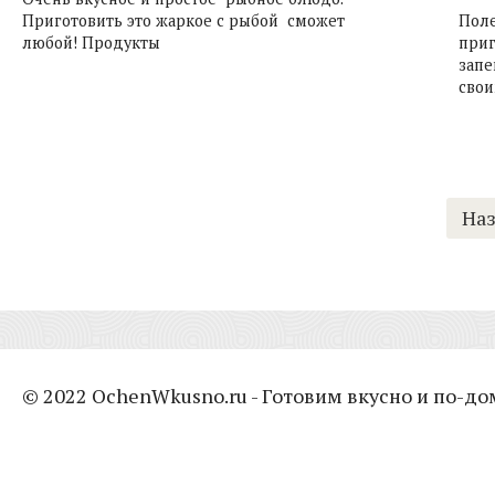
Приготовить это жаркое с рыбой сможет
Поле
любой! Продукты
при
запе
сво
Навигация
На
по
записям
© 2022 OchenWkusno.ru - Готовим вкусно и по-д