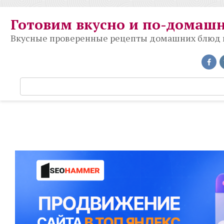
Перейти
к
Готовим вкусно и по-домаш
контенту
Вкусные проверенные рецепты домашних блюд на
П
о
и
с
к
: