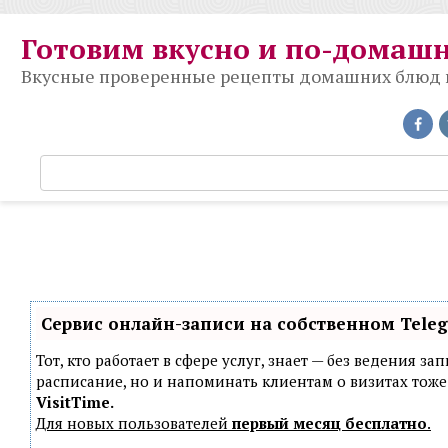
Перейти
к
Готовим вкусно и по-домаш
контенту
Вкусные проверенные рецепты домашних блюд на
П
о
и
с
к
:
Сервис онлайн-записи на собственном Tele
Тот, кто работает в сфере услуг, знает — без ведения з
расписание, но и напоминать клиентам о визитах то
VisitTime.
Для новых пользователей
первый месяц бесплатно
.