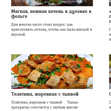
Мясные блюда
0
Мягкая, нежная печень в духовке в
фольге
Для многих часто стоит вопрос: как
приготовить печень, чтобы она была мягкой и
вкусной.
м
п
Мясные блюда
0
Телятина, жаренная с тыквой
Телятина, жаренная с тыквой Тыква
С
прекрасно сочетается с любым мясом:
п