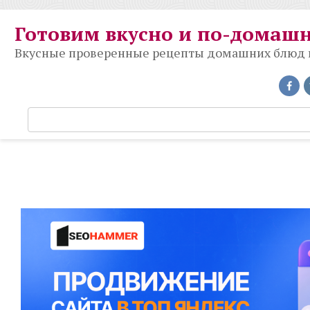
Перейти
к
Готовим вкусно и по-домаш
контенту
Вкусные проверенные рецепты домашних блюд на
П
о
и
с
к
: