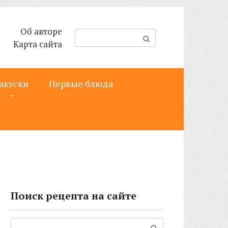
Об авторе
П
Карта сайта
о
и
с
акуски
Первые блюда
к
:
Поиск рецепта на сайте
Поиск: