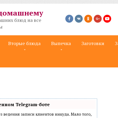
-домашнему
шних блюд на все
ты
Вторые блюда
Выпечка
Заготовки
З
енном Telegram-боте
 без ведения записи клиентов никуда. Мало того,