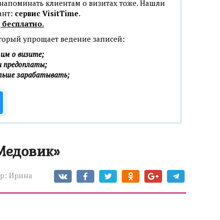
 напоминать клиентам о визитах тоже. Нашли
ант:
сервис VisitTime.
 бесплатно
.
оторый упрощает ведение записей:
им о визите;
и предоплаты;
ольше зарабатывать;
Медовик»
р:
Ирина