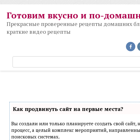
Перейти
к
Готовим вкусно и по-домаш
контенту
Прекрасные проверенные рецепты домашних блюд
краткие видео рецепты
П
о
и
с
к
:
Как продвинуть сайт на первые места?
Вы создали или только планируете создать свой сайт, н
процесс, а целый комплекс мероприятий, направленн
поисковых системах.