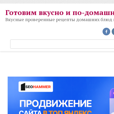
Перейти
к
Готовим вкусно и по-домаш
контенту
Вкусные проверенные рецепты домашних блюд на
П
о
и
с
к
: