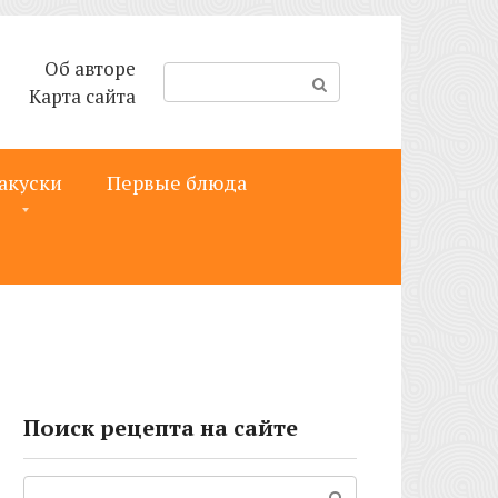
Об авторе
П
Карта сайта
о
и
с
акуски
Первые блюда
к
:
Поиск рецепта на сайте
Поиск: