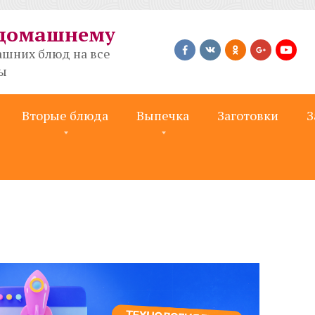
-домашнему
шних блюд на все
ты
Вторые блюда
Выпечка
Заготовки
З