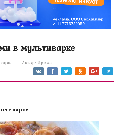
ми в мультиварке
иварке
Автор:
Ирина
льтиварке