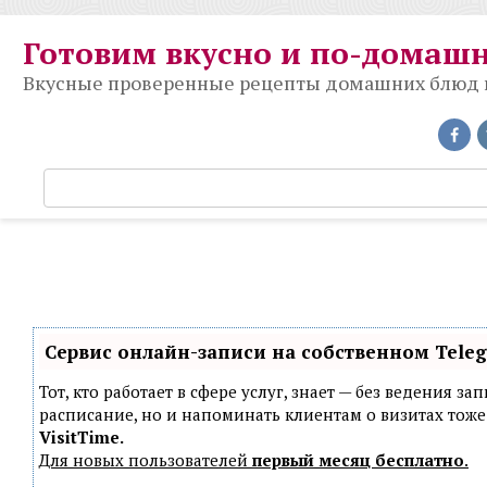
Перейти
к
Готовим вкусно и по-домаш
контенту
Вкусные проверенные рецепты домашних блюд на
П
о
и
с
к
:
Сервис онлайн-записи на собственном Tele
Тот, кто работает в сфере услуг, знает — без ведения з
расписание, но и напоминать клиентам о визитах то
VisitTime.
Для новых пользователей
первый месяц бесплатно
.