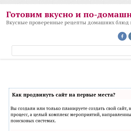
Перейти
к
Готовим вкусно и по-домаш
контенту
Вкусные проверенные рецепты домашних блюд на
П
о
и
с
к
:
Как продвинуть сайт на первые места?
Вы создали или только планируете создать свой сайт, н
процесс, а целый комплекс мероприятий, направленн
поисковых системах.