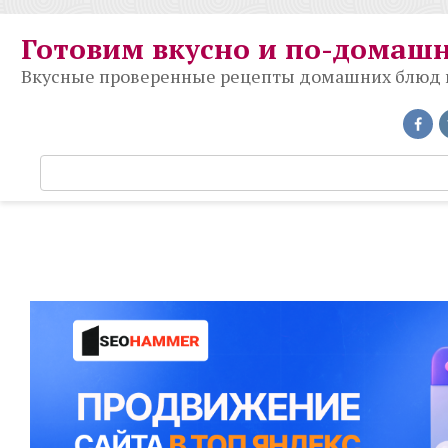
Перейти
к
Готовим вкусно и по-домаш
контенту
Вкусные проверенные рецепты домашних блюд на
П
о
и
с
к
: