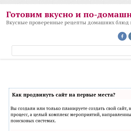
Перейти
к
Готовим вкусно и по-домаш
контенту
Вкусные проверенные рецепты домашних блюд на
П
о
и
с
к
:
Как продвинуть сайт на первые места?
Вы создали или только планируете создать свой сайт, н
процесс, а целый комплекс мероприятий, направленн
поисковых системах.